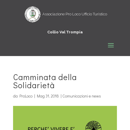
Camminata della
Solidarietà
da
ProLoco
|
Mag 31, 2018
|
Comunicazioni e news