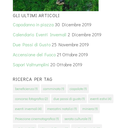
GLI ULTIMI ARTICOLI
Capodanno in piazza
30 Dicembre 2019
Calendario Eventi Invernali
2 Dicembre 2019
Due Passi di Gusto
25 Novembre 2019
Accensione del Fuoco
21 Ottobre 2019
Sapori Valtrumplini
20 Ottobre 2019
RICERCA PER TAG
beneficienza
(1)
camminata
(1)
ciapolate
(1)
concorso fotografico
(2)
due passi di gusto
(1)
eventi estivi
(4)
eventi invernali
(4)
mercatini natalizi
(1)
miniera
(1)
Proiezione cinematografica
(1)
serata culturale
(1)